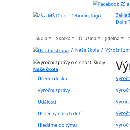
Základ
Dolní 
Škola
Školka
Družina
Jídelna
Naše škola
Výroční zp
Vý
Naše škola
Výročn
Úřední deska
Výročn
Výroční zprávy
Výročn
Události
Výročn
Úspěchy našich dětí
Výročn
Hledáme do týmu