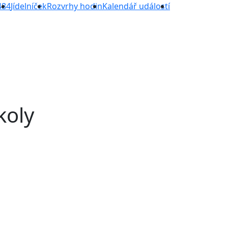
484
Jídelníček
Rozvrhy hodin
Kalendář událostí
koly