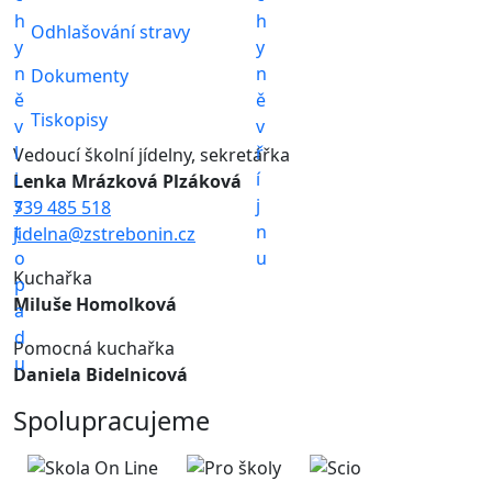
Odhlašování stravy
Dokumenty
Tiskopisy
Vedoucí školní jídelny, sekretářka
Lenka Mrázková Plzáková
739 485 518
jidelna@zstrebonin.cz
Kuchařka
Miluše Homolková
Pomocná kuchařka
Daniela Bidelnicová
Spolupracujeme