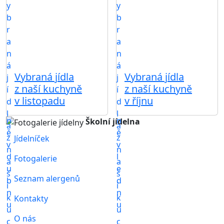
Vybraná jídla
Vybraná jídla
z naší kuchyně
z naší kuchyně
v listopadu
v říjnu
Školní jídelna
Jídelníček
Fotogalerie
Seznam alergenů
Kontakty
O nás