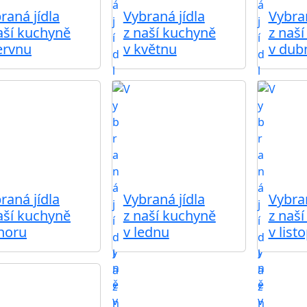
raná jídla
Vybraná jídla
Vybran
aší kuchyně
z naší kuchyně
z naš
ervnu
v květnu
v dub
raná jídla
Vybraná jídla
Vybran
aší kuchyně
z naší kuchyně
z naš
noru
v lednu
v list