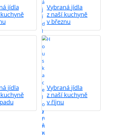
á jídla
Vybraná jídla
í kuchyně
z naší kuchyně
nu
v březnu
á jídla
Vybraná jídla
í kuchyně
z naší kuchyně
opadu
v říjnu