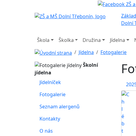
Základ
Dolní 
Škola
Školka
Družina
Jídelna
Jídelna
Fotogalerie
Fo
Školní
jídelna
Jídelníček
202
Fotogalerie
Seznam alergenů
Kontakty
O nás