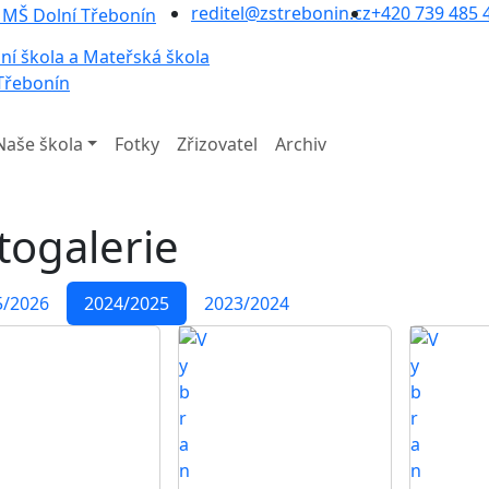
reditel@zstrebonin.cz
+420 739 485 
ní škola a Mateřská škola
Třebonín
Naše škola
Fotky
Zřizovatel
Archiv
togalerie
5/2026
2024/2025
2023/2024