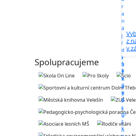
Vyb
z n
v zá
Spolupracujeme