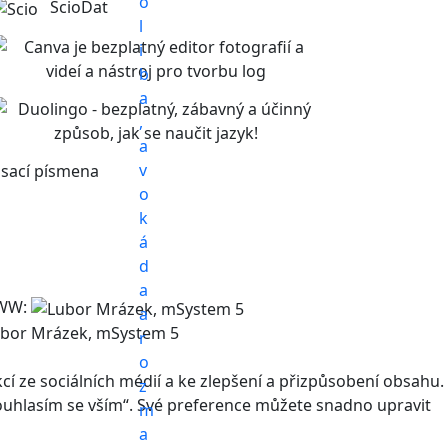
ScioDat
sací písmena
WW:
bor Mrázek, mSystem 5
 ze sociálních médií a ke zlepšení a přizpůsobení obsahu.
Souhlasím se vším“. Své preference můžete snadno upravit