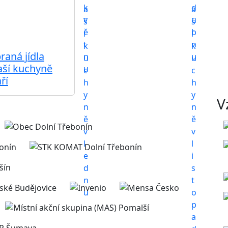
raná jídla
aší kuchyně
ří
V