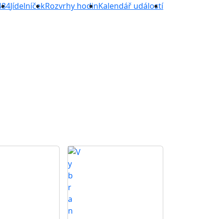
484
Jídelníček
Rozvrhy hodin
Kalendář událostí