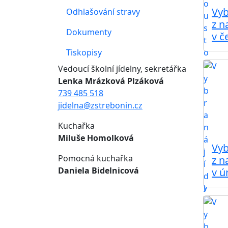
Vyb
Odhlašování stravy
z n
Dokumenty
v č
Tiskopisy
Vedoucí školní jídelny, sekretářka
Lenka Mrázková Plzáková
739 485 518
jidelna@zstrebonin.cz
Kuchařka
Miluše Homolková
Vyb
Pomocná kuchařka
z n
Daniela Bidelnicová
v ú