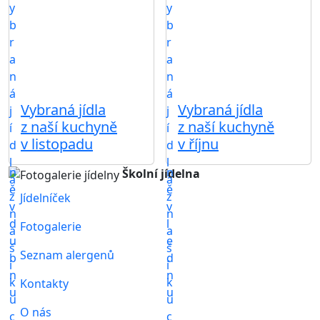
Vybraná jídla
Vybraná jídla
z naší kuchyně
z naší kuchyně
v listopadu
v říjnu
Školní jídelna
Jídelníček
Fotogalerie
Seznam alergenů
Kontakty
O nás