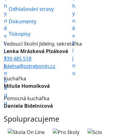
Odhlašování stravy
Dokumenty
Tiskopisy
Vedoucí školní jídelny, sekretářka
Lenka Mrázková Plzáková
739 485 518
jidelna@zstrebonin.cz
Kuchařka
Miluše Homolková
Pomocná kuchařka
Daniela Bidelnicová
Spolupracujeme