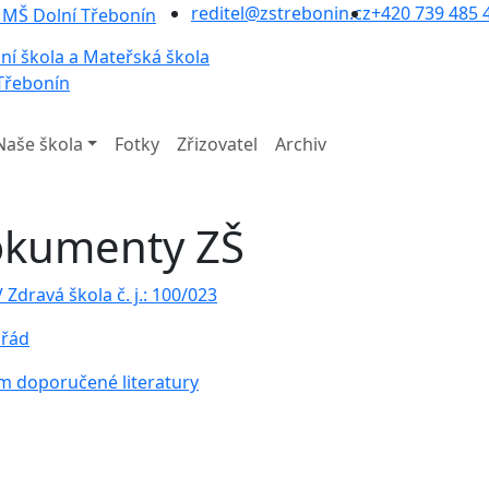
reditel@zstrebonin.cz
+420 739 485 
ní škola a Mateřská škola
Třebonín
Naše škola
Fotky
Zřizovatel
Archiv
kumenty ZŠ
 Zdravá škola č. j.: 100/023
 řád
m doporučené literatury