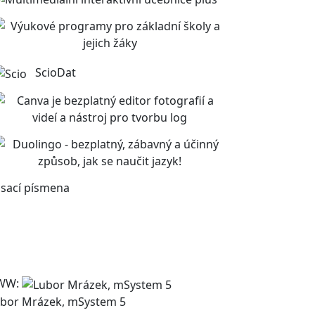
ScioDat
sací písmena
WW:
bor Mrázek, mSystem 5