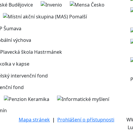
P
nín
Mapa stránek
|
Prohlášení o přístupnosti
W
Lu