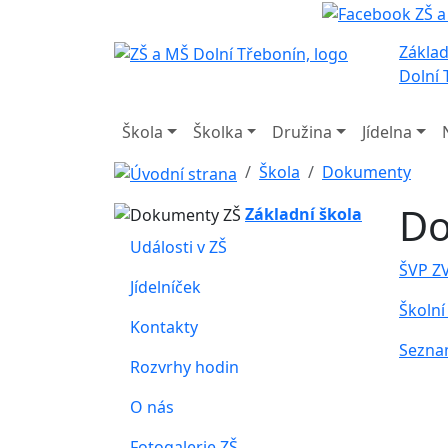
Základ
Dolní 
Škola
Školka
Družina
Jídelna
Škola
Dokumenty
Do
Základní škola
Události v ZŠ
ŠVP ZV
Jídelníček
Školní
Kontakty
Sezna
Rozvrhy hodin
O nás
Fotogalerie ZŠ