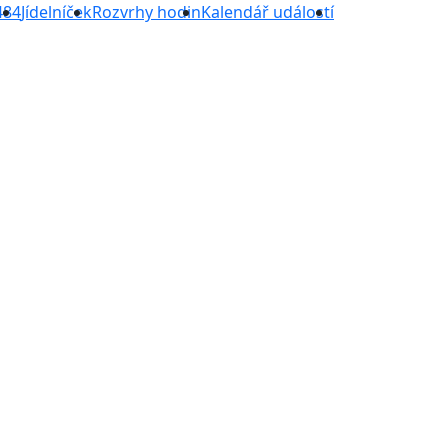
484
Jídelníček
Rozvrhy hodin
Kalendář událostí