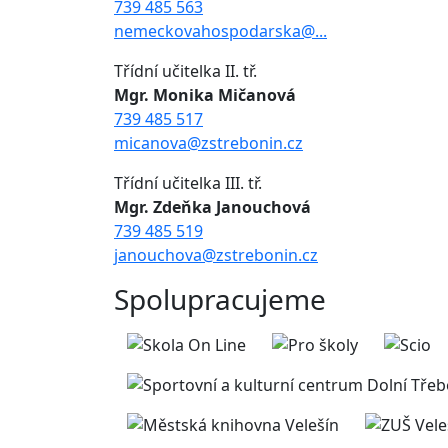
739 485 563
nemeckovahospodarska@...
Třídní učitelka II. tř.
Mgr. Monika Mičanová
739 485 517
micanova@zstrebonin.cz
Třídní učitelka III. tř.
Mgr. Zdeňka Janouchová
739 485 519
janouchova@zstrebonin.cz
Spolupracujeme