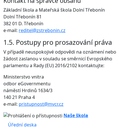
Kontakt na správce obsahu
Základní škola a Mateřská škola Dolní Třebonín
Dolní Třebonín 81
382 01 D. Třebonín
e-mail:
reditel@zstrebonin.cz
1.5. Postupy pro prosazování práva
V případě neuspokojivé odpovědi na oznámení nebo
žádost zaslanou v souladu se směrnicí Evropského
parlamentu a Rady (EU) 2016/2102 kontaktujte:
Ministerstvo vnitra
odbor eGovernmentu
náměstí Hrdinů 1634/3
140 21 Praha 4
e-mail:
pristupnost@mvcr.cz
Naše škola
Úřední deska