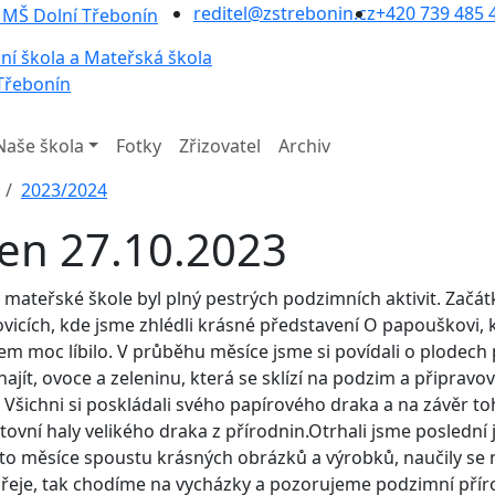
reditel@zstrebonin.cz
+420 739 485 
ní škola a Mateřská škola
Třebonín
Naše škola
Fotky
Zřizovatel
Archiv
2023/2024
jen 27.10.2023
v mateřské škole byl plný pestrých podzimních aktivit. Začát
vicích, kde jsme zhlédli krásné představení O papouškovi, 
em moc líbilo. V průběhu měsíce jsme si povídali o plodech
 najít, ovoce a zeleninu, která se sklízí na podzim a připrav
. Všichni si poskládali svého papírového draka a na závěr to
tovní haly velikého draka z přírodnin.Otrhali jsme poslední 
to měsíce spoustu krásných obrázků a výrobků, naučily se n
přeje, tak chodíme na vycházky a pozorujeme podzimní přírod