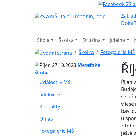
Základ
Dolní 
Škola
Školka
Družina
Jídelna
Školka
Fotogalerie MŠ
Ří
Mateřská
škola
Říjen 
Události v MŠ
Budějo
Jídelníček
se dět
v lese
Kontakty
bavilo
u spor
O nás
z toho
Fotogalerie MŠ
ještě 