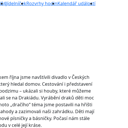
484
Jídelníček
Rozvrhy hodin
Kalendář událostí
kem října jsme navštívili divadlo v Českých
který hledal domov. Cestování i představení
 podzimu – ukázali si houby, které můžeme
ovali se na Drakiádu. Vyrábění draků děti moc
hoto „dračího“ téma jsme postavili na hřišti
jahody a zazimovali naši zahrádku. Děti mají
ové písničky a básničky. Počasí nám stále
u v celé její kráse.