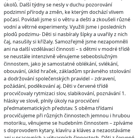
úkolů. Další týdny se nesly v duchu pozorování
podzimní přírody a změn, ke kterým dochází vlivem
počasí. Povídali jsme si o větru a dešti a zkoušeli různé
vodní a větrné experimenty. Využili jsme i posledních
plodů podzimu- Děti si nasbíraly šípky a uvařily z nich
čaj, nasušily si křížaly. Samozřejmě jsme nezapomněli
ani na další vzdělávací činnosti – s dětmi v modré třídě
se neustále intenzivně věnujeme sebeobslužným
činnostem, jako je samostatné oblékání, svlékání,
obouvání, úklid hraček, základům správného stolování
a dodržování společenských pravidel – zdravení,
požádání, poděkování aj. Děti v červené třídě
procvičovaly rytmizaci slov, slabikování, poznávání 1.
hlásky ve slově, plnily úkoly na procvičení
předmatematických představ. S oběma třídami
procvičujeme při různých činnostech jemnou i hrubou
motoriku, věnujeme se hudebním činnostem – zpíváme
s doprovodem kytary, klavíru a kláves a nezaostáváme
ani v pracovních a výtvarných činnostech. Děti z červené