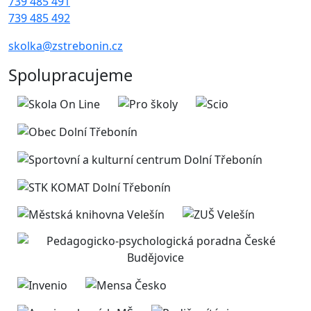
739 485 491
739 485 492
skolka@zstrebonin.cz
Spolupracujeme