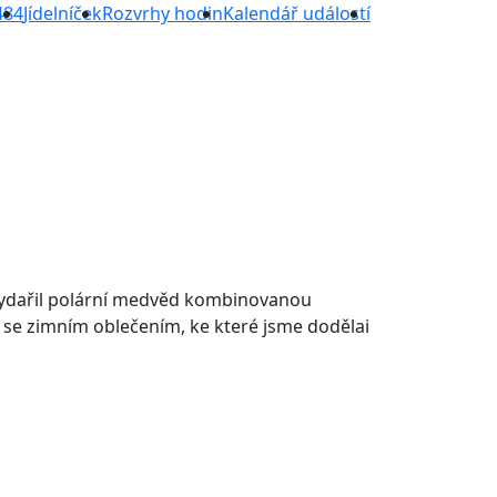
484
Jídelníček
Rozvrhy hodin
Kalendář událostí
 vydařil polární medvěd kombinovanou
u se zimním oblečením, ke které jsme dodělai