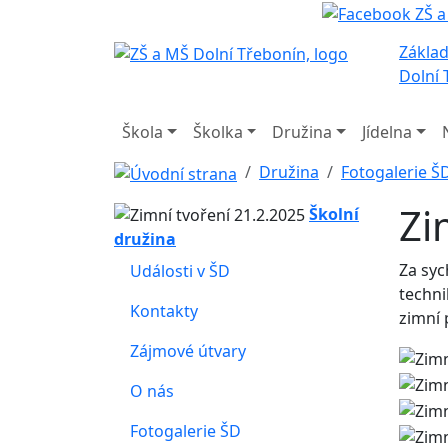
Základ
Dolní 
Škola
Školka
Družina
Jídelna
Družina
Fotogalerie Š
Zi
Školní
družina
Za syc
Události v ŠD
techni
Kontakty
zimní 
Zájmové útvary
O nás
Fotogalerie ŠD