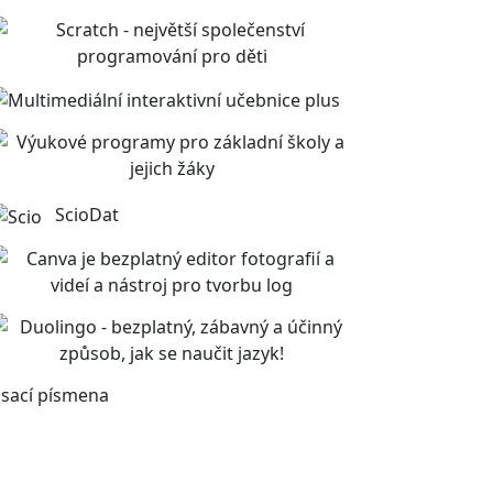
ScioDat
sací písmena