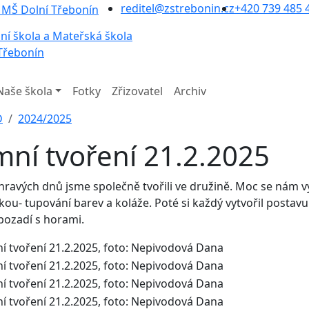
reditel@zstrebonin.cz
+420 739 485 
ní škola a Mateřská škola
Třebonín
Naše škola
Fotky
Zřizovatel
Archiv
D
2024/2025
mní tvoření 21.2.2025
hravých dnů jsme společně tvořili ve družině. Moc se nám
kou- tupování barev a koláže. Poté si každý vytvořil postav
pozadí s horami.