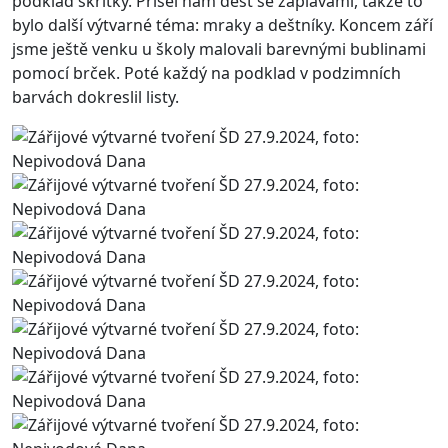
podklad skřítky. Přišel nám déšť se záplavami, takže to
bylo další výtvarné téma: mraky a deštníky. Koncem září
jsme ještě venku u školy malovali barevnými bublinami
pomocí brček. Poté každý na podklad v podzimních
barvách dokreslil listy.