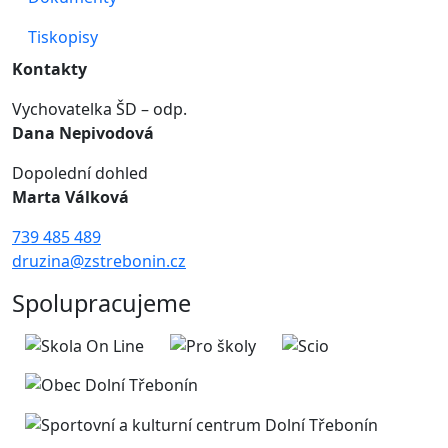
Tiskopisy
Kontakty
Vychovatelka ŠD – odp.
Dana Nepivodová
Dopolední dohled
Marta Válková
739 485 489
druzina@zstrebonin.cz
Spolupracujeme