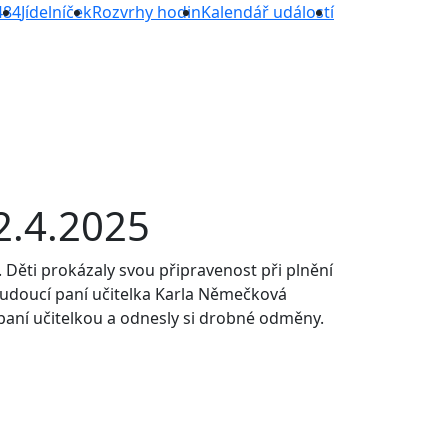
484
Jídelníček
Rozvrhy hodin
Kalendář událostí
2.4.2025
. Děti prokázaly svou připravenost při plnění
h budoucí paní učitelka Karla Němečková
paní učitelkou a odnesly si drobné odměny.