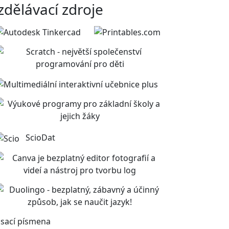
zdělávací zdroje
ScioDat
sací písmena