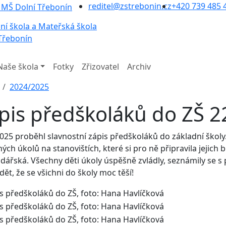
reditel@zstrebonin.cz
+420 739 485 
ní škola a Mateřská škola
Třebonín
Naše škola
Fotky
Zřizovatel
Archiv
2024/2025
pis předškoláků do ZŠ 2
2025 proběhl slavnostní zápis předškoláků do základní školy
ých úkolů na stanovištích, které si pro ně připravila jejic
ářská. Všechny děti úkoly úspěšně zvládly, seznámily se s 
idět, že se všichni do školy moc těší!