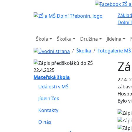
Základ
Dolní 
Škola
Školka
Družina
Jídelna
Školka
Fotogalerie MŠ
Zá
Mateřská škola
22.4. 
Události v MŠ
zábavn
Hospod
Jídelníček
Bylo v
Kontakty
O nás