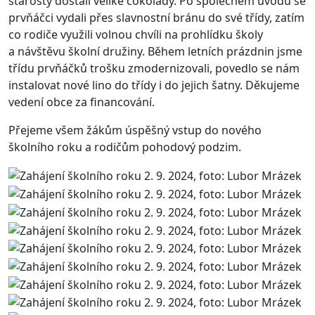
starosty dostali veliké čokolády. Po společném úvodu se
prvňáčci vydali přes slavnostní bránu do své třídy, zatím
co rodiče využili volnou chvíli na prohlídku školy
a návštěvu školní družiny. Během letních prázdnin jsme
třídu prvňáčků trošku zmodernizovali, povedlo se nám
instalovat nové lino do třídy i do jejich šatny. Děkujeme
vedení obce za financování.
Přejeme všem žákům úspěšný vstup do nového
školního roku a rodičům pohodový podzim.