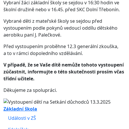
Vybraní žáci základní školy se sejdou v 16:30 hodin ve
školní družině nebo v 16.45. před SKC Dolní Třebonín.
Vybrané děti z mateřské školy se sejdou před
vystoupením podle pokynů vedoucí oddílu dětského
aerobiku paní J. Palečkové.
Před vystoupením proběhne 12.3 generální zkouška,
a to v rámci dopoledního vzdělávání.
V případě, že se Vaše dítě nemůže tohoto vystoupení
zúčastnit, informujte o této skutečnosti prosím včas
třídní učitele.
Děkujeme za spolupráci.
Základní škola
Události v ZŠ