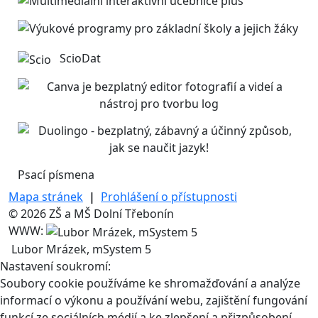
ScioDat
Psací písmena
Mapa stránek
|
Prohlášení o přístupnosti
© 2026 ZŠ a MŠ Dolní Třebonín
WWW:
Lubor Mrázek, mSystem 5
Nastavení soukromí:
Soubory cookie používáme ke shromažďování a analýze
informací o výkonu a používání webu, zajištění fungování
funkcí ze sociálních médií a ke zlepšení a přizpůsobení