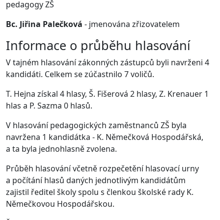
pedagogy ZŠ
Bc. Jiřina Palečková
- jmenována zřizovatelem
Informace o průběhu hlasování
V tajném hlasování zákonných zástupců byli navrženi 4
kandidáti. Celkem se zúčastnilo 7 voličů.
T. Hejna získal 4 hlasy, Š. Fišerová 2 hlasy, Z. Krenauer 1
hlas a P. Sazma 0 hlasů.
V hlasování pedagogických zaměstnanců ZŠ byla
navržena 1 kandidátka - K. Němečková Hospodářská,
a ta byla jednohlasně zvolena.
Průběh hlasování včetně rozpečetění hlasovací urny
a počítání hlasů daných jednotlivým kandidátům
zajistil ředitel školy spolu s členkou školské rady K.
Němečkovou Hospodářskou.