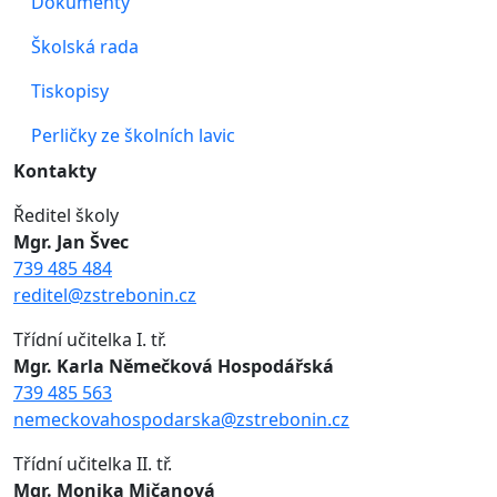
Dokumenty
Školská rada
Tiskopisy
Perličky ze školních lavic
Kontakty
Ředitel školy
Mgr. Jan Švec
739 485 484
reditel@zstrebonin.cz
Třídní učitelka I. tř.
Mgr. Karla Němečková Hospodářská
739 485 563
nemeckovahospodarska@zstrebonin.cz
Třídní učitelka II. tř.
Mgr. Monika Mičanová