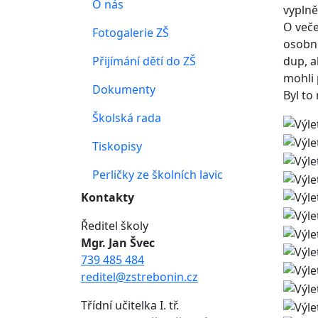
O nás
vyplně
O veče
Fotogalerie ZŠ
osobní
Přijímání dětí do ZŠ
dup, a
mohli p
Dokumenty
Byl to
Školská rada
Tiskopisy
Perličky ze školních lavic
Kontakty
Ředitel školy
Mgr. Jan Švec
739 485 484
reditel@zstrebonin.cz
Třídní učitelka I. tř.