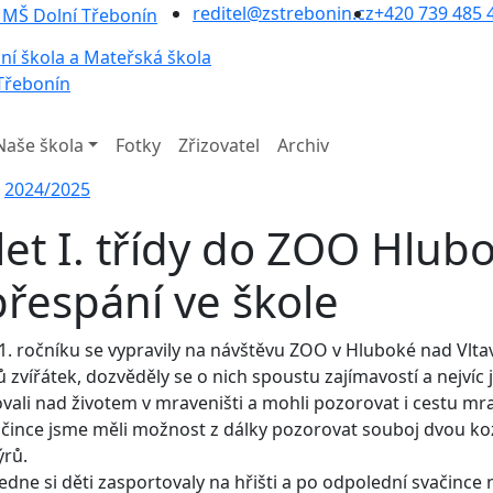
reditel@zstrebonin.cz
+420 739 485 
ní škola a Mateřská škola
Třebonín
Naše škola
Fotky
Zřizovatel
Archiv
2024/2025
let I. třídy do ZOO Hlub
přespání ve škole
 1. ročníku se vypravily na návštěvu ZOO v Hluboké nad Vl
 zvířátek, dozvěděly se o nich spoustu zajímavostí a nejvíc j
vali nad životem v mraveništi a mohli pozorovat i cestu 
ačince jsme měli možnost z dálky pozorovat souboj dvou ko
ýrů.
dne si děti zasportovaly na hřišti a po odpolední svačince n