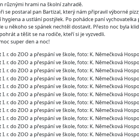
n různými hrami na školní zahradě.
ři se postaral pan Bartizal, který nám připravil výborné piz
 hygiena a ustlání postýlek. Po pohádce paní vychovatelka
le u někoho se spánek nechtěl dostavit. Přesto noc byla klid
ohrát a těšit se na rodiče, kteří si je vyzvedli.
 moc super den a noc!