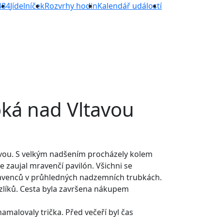
484
Jídelníček
Rozvrhy hodin
Kalendář událostí
oká nad Vltavou
tavou. S velkým nadšením procházely kolem
e zaujal mravenčí pavilón. Všichni se
mravenců v průhledných nadzemních trubkách.
zlíků. Cesta byla završena nákupem
amalovaly trička. Před večeří byl čas