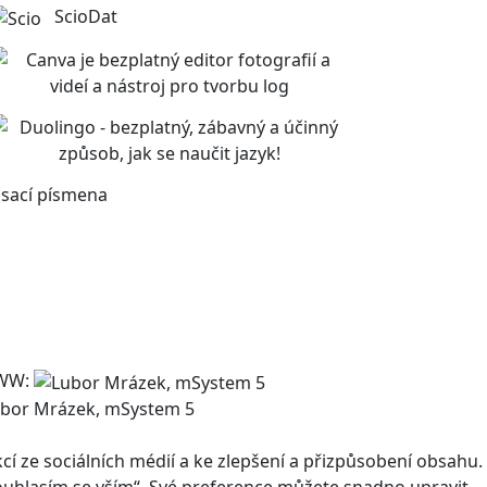
ScioDat
sací písmena
WW:
bor Mrázek, mSystem 5
 ze sociálních médií a ke zlepšení a přizpůsobení obsahu.
Souhlasím se vším“. Své preference můžete snadno upravit