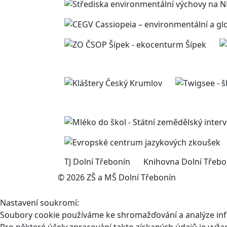
TJ Dolní Třebonín
Knihovna Dolní Třebo
© 2026 ZŠ a MŠ Dolní Třebonín
Nastavení soukromí:
Soubory cookie používáme ke shromažďování a analýze infor
Pro některé účely zpracování takto získaných údajů je vyž