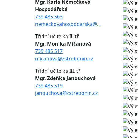
Mgr. Karla Němečková
Hospodářská
739 485 563
nemeckovahospodarska@...
Třídní učitelka II. tř.
Mgr. Monika Mičanová
739 485 517
micanova@zstrebonin.cz
Třídní učitelka III. tř.
Mgr. Zdeňka Janouchová
739 485 519
janouchova@zstrebonin.cz