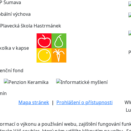
P
nín
Mapa stránek
|
Prohlášení o přístupnosti
W
Lu
mací o výkonu a používání webu, zajištění fungování funkcí
adován Váš souhlas, který nám udělíte kliknutím na volbu „