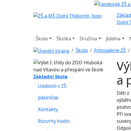
Základ
Dolní 
Škola
Školka
Družina
Jídelna
Škola
Fotogalerie ZŠ
Vý
a 
Základní škola
Události v ZŠ
Děti z
Jídelníček
výběhů
podivo
Kontakty
Při sv
Rozvrhy hodin
suven
Odpole