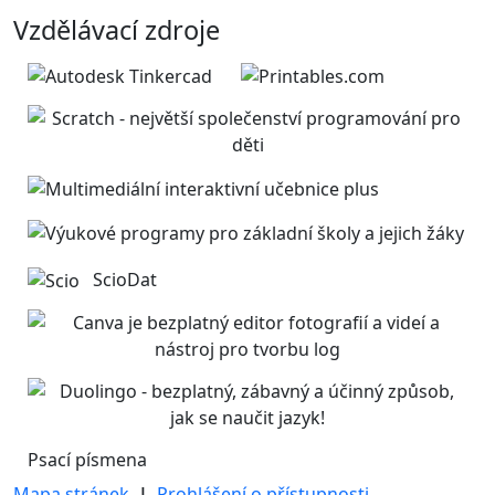
Vzdělávací zdroje
ScioDat
Psací písmena
Mapa stránek
|
Prohlášení o přístupnosti