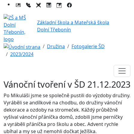
Základní škola a Mateřská škola
Dolní Třebonín
Družina
Fotogalerie ŠD
2023/2024
Vánoční tvoření v ŠD 21.12.2023
Po Mikuláši jsme se společně pustili do výzdoby družiny.
Vyráběli se andílkové na chodbu, do družiny vánoční
dekorace a ozdoby na stromeček. Káždý průběžně
vyšíval vánoční přáníčka domů, zdobili jsme perníčky
a vyráběli přáníčka pro školu a obec. Advent rychle
ubíhal a my se už nemohli dočkat Ježíška.