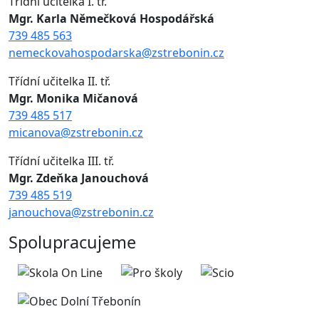
Třídní učitelka I. tř.
Mgr. Karla Němečková Hospodářská
739 485 563
nemeckovahospodarska@zstrebonin.cz
Třídní učitelka II. tř.
Mgr. Monika Mičanová
739 485 517
micanova@zstrebonin.cz
Třídní učitelka III. tř.
Mgr. Zdeňka Janouchová
739 485 519
janouchova@zstrebonin.cz
Spolupracujeme