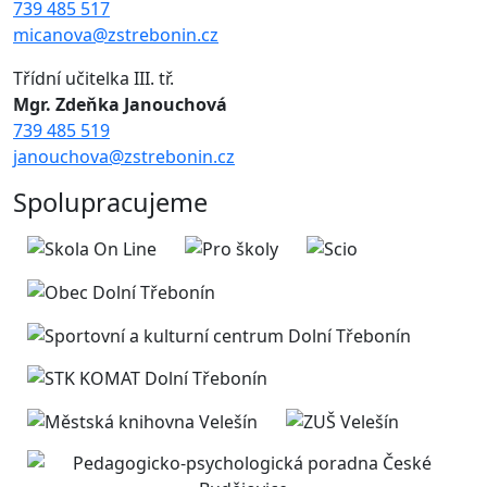
739 485 517
micanova@zstrebonin.cz
Třídní učitelka III. tř.
Mgr. Zdeňka Janouchová
739 485 519
janouchova@zstrebonin.cz
Spolupracujeme