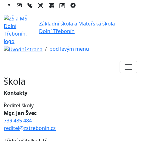
Základní škola a Mateřská škola
Dolní Třebonín
pod levým menu
škola
Kontakty
Ředitel školy
Mgr. Jan Švec
739 485 484
reditel@zstrebonin.cz
Třídní učitelka I. tř.