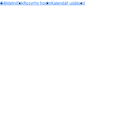
484
Jídelníček
Rozvrhy hodin
Kalendář událostí