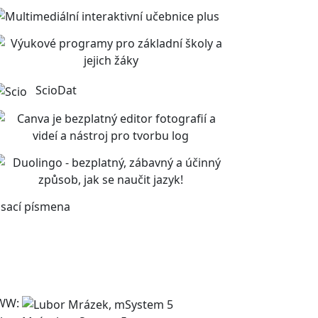
ScioDat
sací písmena
WW: