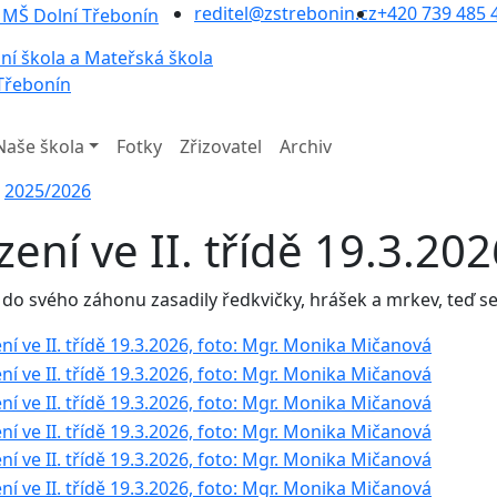
reditel@zstrebonin.cz
+420 739 485 
ní škola a Mateřská škola
Třebonín
Naše škola
Fotky
Zřizovatel
Archiv
2025/2026
zení ve II. třídě 19.3.20
i do svého záhonu zasadily ředkvičky, hrášek a mrkev, teď s