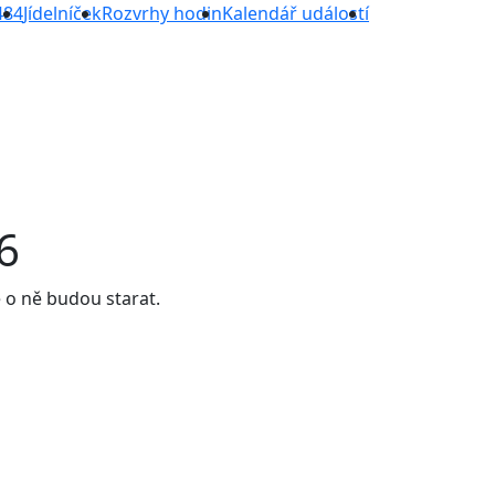
484
Jídelníček
Rozvrhy hodin
Kalendář událostí
26
e o ně budou starat.