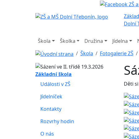
Základ
Dolní 
Škola
Školka
Družina
Jídelna
Škola
Fotogalerie ZŠ
Sá
Základní škola
Děti s
Události v ZŠ
Jídelníček
Kontakty
Rozvrhy hodin
O nás