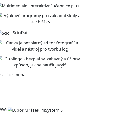
ScioDat
sací písmena
WW: