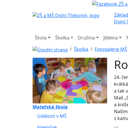
Základ
Dolní 
Škola
Školka
Družina
Jídelna
Školka
Fotogalerie MŠ
Ro
24. če
krátká
a tak 
Malí „
a kníž
Mateřská škola
Našim 
Události v MŠ
s kama
Jídelníček