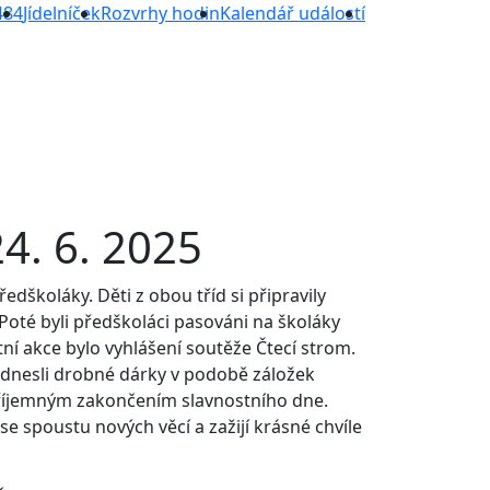
484
Jídelníček
Rozvrhy hodin
Kalendář událostí
4. 6. 2025
edškoláky. Děti z obou tříd si připravily
 Poté byli předškoláci pasováni na školáky
stní akce bylo vyhlášení soutěže Čtecí strom.
 odnesli drobné dárky v podobě záložek
příjemným zakončením slavnostního dne.
e spoustu nových věcí a zažijí krásné chvíle