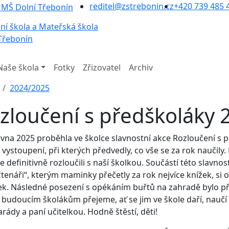
reditel@zstrebonin.cz
+420 739 485 
ní škola a Mateřská škola
Třebonín
Naše škola
Fotky
Zřizovatel
Archiv
2024/2025
zloučení s předškoláky 2
rvna 2025 proběhla ve školce slavnostní akce Rozloučení s př
 vystoupení, při kterých předvedly, co vše se za rok naučily.
se definitivně rozloučili s naší školkou. Součástí této slavno
čtenáři“, kterým maminky přečetly za rok nejvíce knížek, si
ek. Následné posezení s opékáním buřtů na zahradě bylo 
budoucím školákům přejeme, ať se jim ve škole daří, naučí s
rády a paní učitelkou. Hodně štěstí, děti!