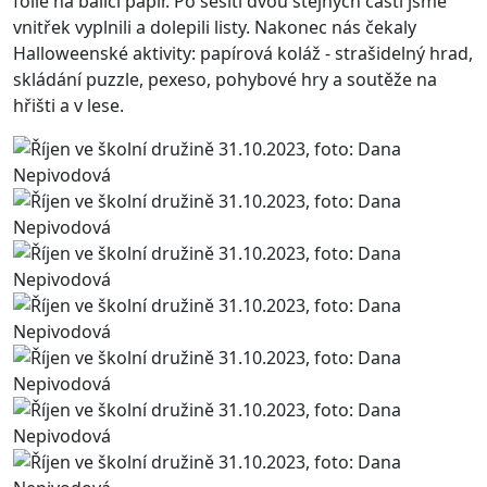
fólie na balicí papír. Po sešití dvou stejných částí jsme
vnitřek vyplnili a dolepili listy. Nakonec nás čekaly
Halloweenské aktivity: papírová koláž - strašidelný hrad,
skládání puzzle, pexeso, pohybové hry a soutěže na
hřišti a v lese.