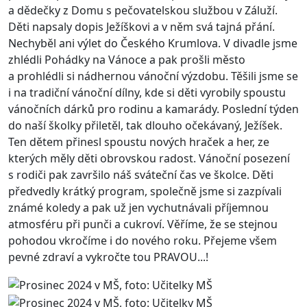
a dědečky z Domu s pečovatelskou službou v Záluží.
Děti napsaly dopis Ježíškovi a v něm svá tajná přání.
Nechyběl ani výlet do Českého Krumlova. V divadle jsme
zhlédli Pohádky na Vánoce a pak prošli město
a prohlédli si nádhernou vánoční výzdobu. Těšili jsme se
i na tradiční vánoční dílny, kde si děti vyrobily spoustu
vánočních dárků pro rodinu a kamarády. Poslední týden
do naší školky přiletěl, tak dlouho očekávaný, Ježíšek.
Ten dětem přinesl spoustu nových hraček a her, ze
kterých měly děti obrovskou radost. Vánoční posezení
s rodiči pak završilo náš sváteční čas ve školce. Děti
předvedly krátký program, společně jsme si zazpívali
známé koledy a pak už jen vychutnávali příjemnou
atmosféru při punči a cukroví. Věříme, že se stejnou
pohodou vkročíme i do nového roku. Přejeme všem
pevné zdraví a vykročte tou PRAVOU...!