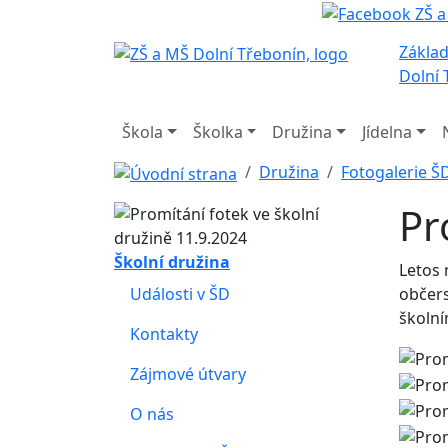
Základ
Dolní 
Škola
Školka
Družina
Jídelna
Družina
Fotogalerie Š
Pr
Školní družina
Letos 
Události v ŠD
občers
školní
Kontakty
Zájmové útvary
O nás