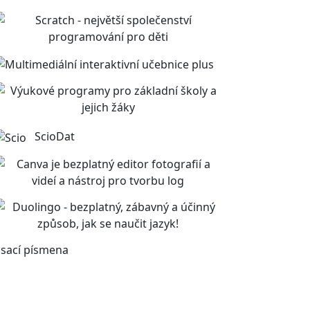
ScioDat
sací písmena