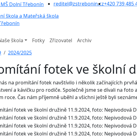
reditel@zstrebonin.cz
+420 739 485 
ní škola a Mateřská škola
Třebonín
Naše škola
Fotky
Zřizovatel
Archiv
D
2024/2025
omítání fotek ve školní 
nás na promítání fotek navštívilo i několik začínajících prvňá
tvení a kávičku pro rodiče. Společně jsme se dívali na foto 
m roce. Čas nám příjemně uběhl a všichni ještě byli seznámen