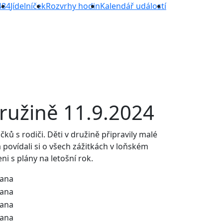
484
Jídelníček
Rozvrhy hodin
Kalendář událostí
družině 11.9.2024
čků s rodiči. Děti v družině připravily malé
a povídali si o všech zážitkách v loňském
i s plány na letošní rok.