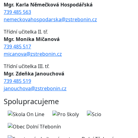
Mgr. Karla Němečková Hospodářská
739 485 563
nemeckovahospodarska@zstrebonin.cz
Třídní učitelka II. tř.
Mgr. Monika Mičanová
739 485 517
micanova@zstrebonin.cz
Třídní učitelka III. tř.
Mgr. Zdeňka Janouchová
739 485 519
janouchova@zstrebonin.cz
Spolupracujeme