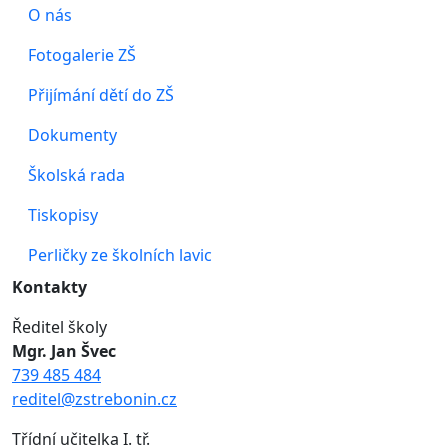
O nás
Fotogalerie ZŠ
Přijímání dětí do ZŠ
Dokumenty
Školská rada
Tiskopisy
Perličky ze školních lavic
Kontakty
Ředitel školy
Mgr. Jan Švec
739 485 484
reditel@zstrebonin.cz
Třídní učitelka I. tř.