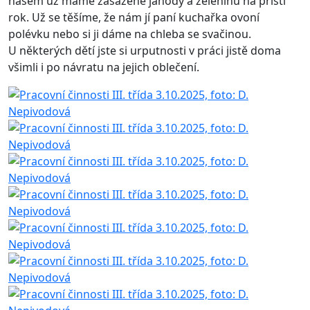
našem už máme zasazené jahody a zeleninu na příští
rok. Už se těšíme, že nám jí paní kuchařka ovoní
polévku nebo si ji dáme na chleba se svačinou.
U některých dětí jste si urputnosti v práci jistě doma
všimli i po návratu na jejich oblečení.