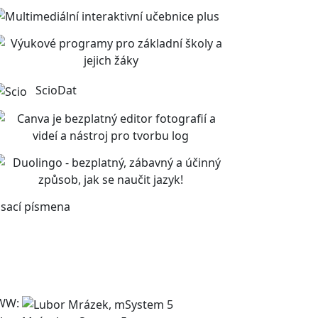
ScioDat
sací písmena
WW: