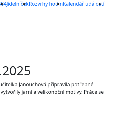
484
Jídelníček
Rozvrhy hodin
Kalendář událostí
4.2025
. učitelka Janouchová připravila potřebné
 vytvořily jarní a velikonoční motivy. Práce se