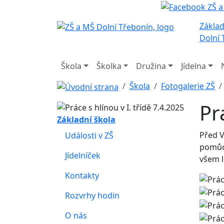
Základ
Dolní 
Škola
Školka
Družina
Jídelna
Škola
Fotogalerie ZŠ
Pr
Základní škola
Před V
Události v ZŠ
pomůck
Jídelníček
všem l
Kontakty
Rozvrhy hodin
O nás