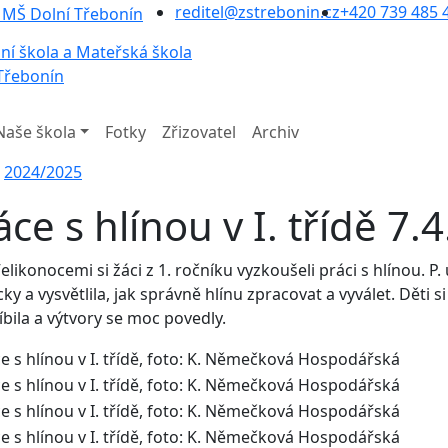
reditel@zstrebonin.cz
+420 739 485 
ní škola a Mateřská škola
Třebonín
Naše škola
Fotky
Zřizovatel
Archiv
2024/2025
áce s hlínou v I. třídě 7.
elikonocemi si žáci z 1. ročníku vyzkoušeli práci s hlínou. P
y a vysvětlila, jak správně hlínu zpracovat a vyválet. Děti si
íbila a výtvory se moc povedly.