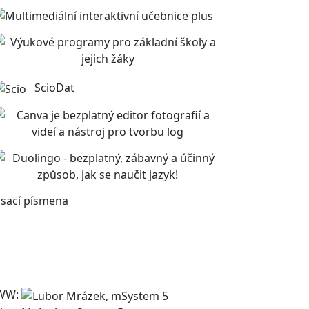
ScioDat
sací písmena
WW: