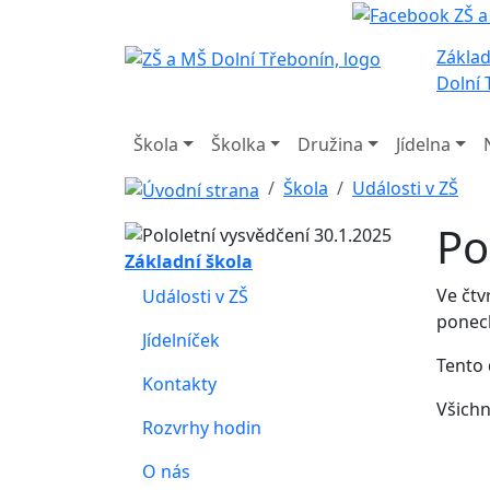
Základ
Dolní 
Škola
Školka
Družina
Jídelna
Škola
Události v ZŠ
Po
Základní škola
Ve čtv
Události v ZŠ
ponech
Jídelníček
Tento 
Kontakty
Všichn
Rozvrhy hodin
O nás