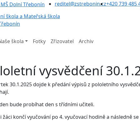
reditel@zstrebonin.cz
+420 739 485 
ní škola a Mateřská škola
Třebonín
Naše škola
Fotky
Zřizovatel
Archiv
loletní vysvědčení 30.1.
rtek 30.1.2025 dojde k předání výpisů z pololetního vysvědče
ají.
den bude probíhat den s třídními učiteli.
i žáci končí vyučování po 4. vyučovací hodině a následně se 