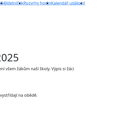
484
Jídelníček
Rozvrhy hodin
Kalendář událostí
2025
ní všem žákům naší školy. Výpis si žáci
vystřídají na obědě.