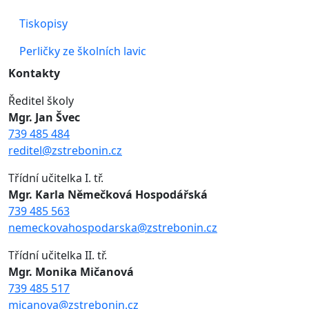
Tiskopisy
Perličky ze školních lavic
Kontakty
Ředitel školy
Mgr. Jan Švec
739 485 484
reditel@zstrebonin.cz
Třídní učitelka I. tř.
Mgr. Karla Němečková Hospodářská
739 485 563
nemeckovahospodarska@zstrebonin.cz
Třídní učitelka II. tř.
Mgr. Monika Mičanová
739 485 517
micanova@zstrebonin.cz