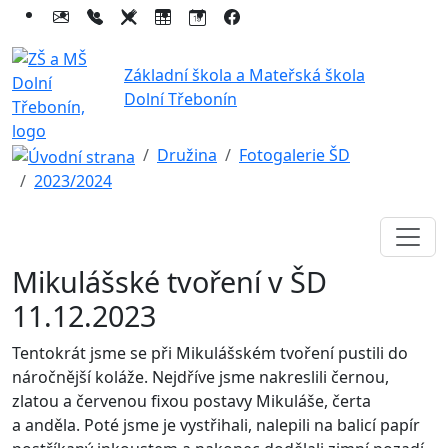
Základní škola a Mateřská škola
Dolní Třebonín
Družina
Fotogalerie ŠD
2023/2024
Mikulášské tvoření v ŠD
11.12.2023
Tentokrát jsme se při Mikulášském tvoření pustili do
náročnější koláže. Nejdříve jsme nakreslili černou,
zlatou a červenou fixou postavy Mikuláše, čerta
a anděla. Poté jsme je vystřihali, nalepili na balicí papír