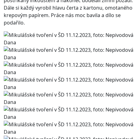
postříkaný inkoustem a nakonec dodělali zimní pozadí.
Dále si každý vyrobil hlavu čerta z kartonu, omotaného
krepovým papírem. Práce nás moc bavila a dílo se
podařilo.