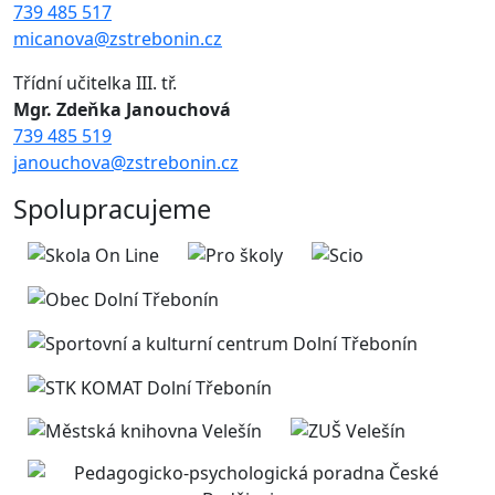
739 485 517
micanova@zstrebonin.cz
Třídní učitelka III. tř.
Mgr. Zdeňka Janouchová
739 485 519
janouchova@zstrebonin.cz
Spolupracujeme