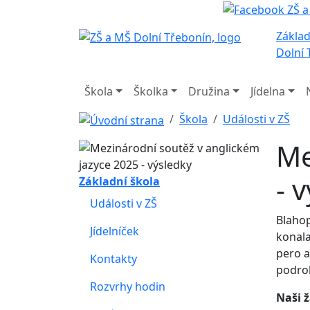
Základ
Dolní 
Škola
Školka
Družina
Jídelna
Škola
Události v ZŠ
Me
- 
Základní škola
Události v ZŠ
Blahop
Jídelníček
konala
pero a
Kontakty
podrob
Rozvrhy hodin
Naši ž