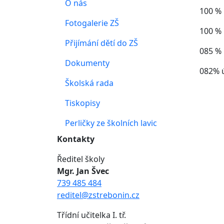
O nás
100 % 
Fotogalerie ZŠ
100 % 
Přijímání dětí do ZŠ
085 % 
Dokumenty
082% ú
Školská rada
Tiskopisy
Perličky ze školních lavic
Kontakty
Ředitel školy
Mgr. Jan Švec
739 485 484
reditel@zstrebonin.cz
Třídní učitelka I. tř.