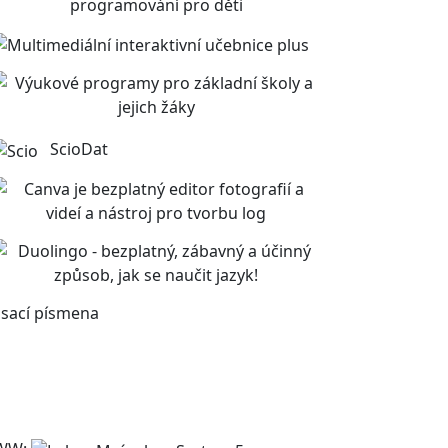
ScioDat
sací písmena