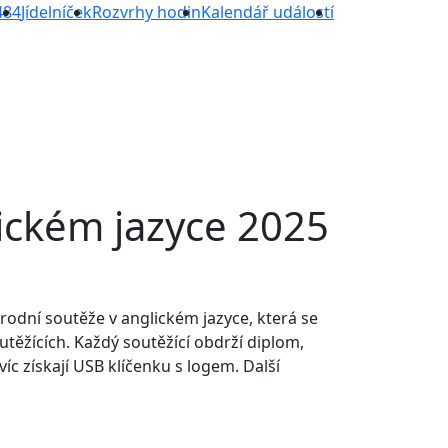
484
Jídelníček
Rozvrhy hodin
Kalendář událostí
ickém jazyce 2025
odní soutěže v anglickém jazyce, která se
utěžících. Každý soutěžící obdrží diplom,
íc získají USB klíčenku s logem. Další