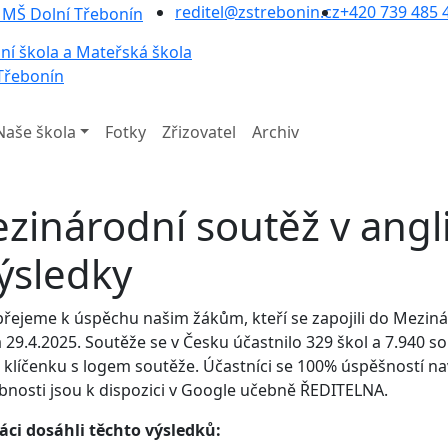
reditel@zstrebonin.cz
+420 739 485 
ní škola a Mateřská škola
Třebonín
Naše škola
Fotky
Zřizovatel
Archiv
zinárodní soutěž v angl
výsledky
řejeme k úspěchu našim žákům, kteří se zapojili do Mezinár
 29.4.2025. Soutěže se v Česku účastnilo 329 škol a 7.940 so
 klíčenku s logem soutěže. Účastníci se 100% úspěšností nav
nosti jsou k dispozici v Google učebně ŘEDITELNA.
áci dosáhli těchto výsledků: