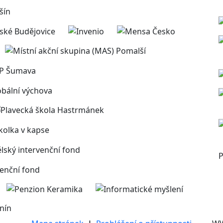
P
nín