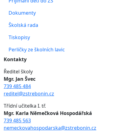
Přijímání dětí do ZŠ
Dokumenty
Školská rada
Tiskopisy
Perličky ze školních lavic
Kontakty
Ředitel školy
Mgr. Jan Švec
739 485 484
reditel@zstrebonin.cz
Třídní učitelka I. tř.
Mgr. Karla Němečková Hospodářská
739 485 563
nemeckovahospodarska@zstrebonin.cz