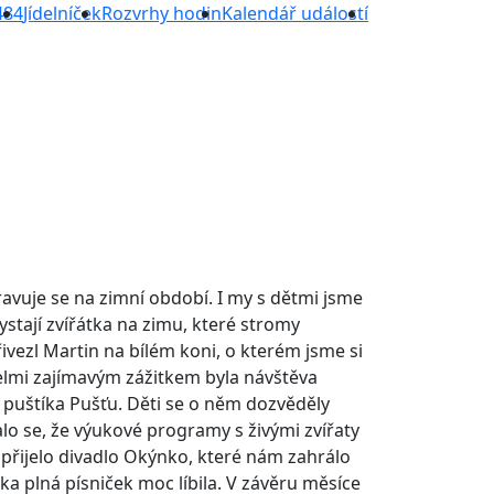
484
Jídelníček
Rozvrhy hodin
Kalendář událostí
avuje se na zimní období. I my s dětmi jsme
ystají zvířátka na zimu, které stromy
vezl Martin na bílém koni, o kterém jsme si
Velmi zajímavým zážitkem byla návštěva
 puštíka Pušťu. Děti se o něm dozvěděly
o se, že výukové programy s živými zvířaty
přijelo divadlo Okýnko, které nám zahrálo
 plná písniček moc líbila. V závěru měsíce