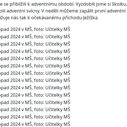
e se přiblížili k adventnímu období. Vyzdobili jsme si školku,
bili adventní svícny. V neděli můžeme zapálit první adventní
ližuje nás tak k očekávanému příchodu Ježíška.