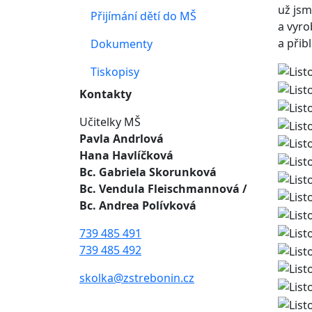
už jsm
Přijímání dětí do MŠ
a vyro
a přib
Dokumenty
Tiskopisy
Kontakty
Učitelky MŠ
Pavla Andrlová
Hana Havlíčková
Bc. Gabriela Skorunková
Bc. Vendula Fleischmannová
/
Bc. Andrea Polívková
739 485 491
739 485 492
skolka@zstrebonin.cz