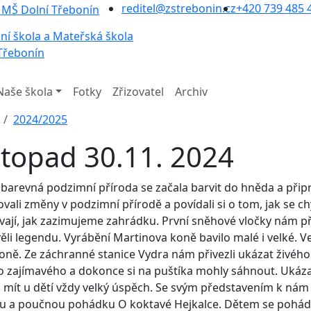
reditel@zstrebonin.cz
+420 739 485 
ní škola a Mateřská škola
Třebonín
Naše škola
Fotky
Zřizovatel
Archiv
2024/2025
stopad 30.11. 2024
barevná podzimní příroda se začala barvit do hněda a připr
vali změny v podzimní přírodě a povídali si o tom, jak se ch
ají, jak zazimujeme zahrádku. První sněhové vločky nám při
ěli legendu. Vyrábění Martinova koně bavilo malé i velké. 
oně. Ze záchranné stanice Vydra nám přivezli ukázat živého
zajímavého a dokonce si na puštíka mohly sáhnout. Ukázal
mít u dětí vždy velký úspěch. Se svým představením k nám 
u a poučnou pohádku O koktavé Hejkalce. Dětem se pohádka