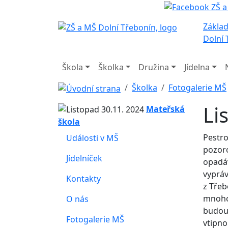
Základ
Dolní 
Škola
Školka
Družina
Jídelna
Školka
Fotogalerie MŠ
Li
Mateřská
škola
Pestro
Události v MŠ
pozoro
Jídelníček
opadáv
vypráv
Kontakty
z Třeb
mnoho 
O nás
budou 
Fotogalerie MŠ
vtipno