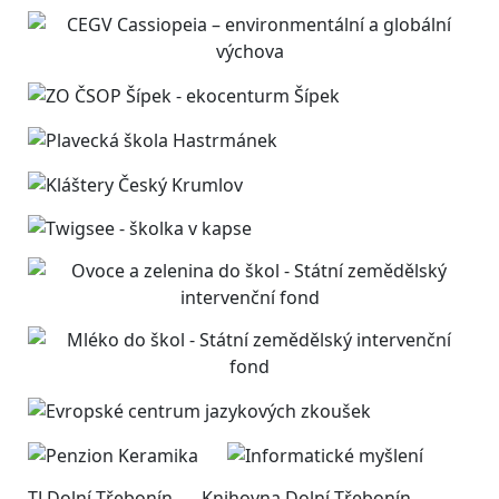
TJ Dolní Třebonín
Knihovna Dolní Třebonín