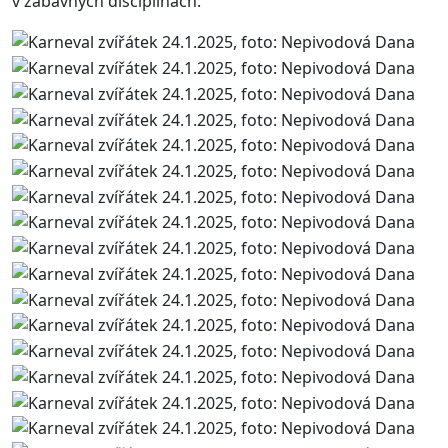
v zábavných disciplínách.