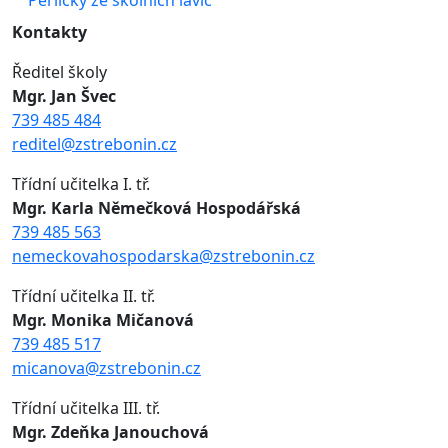
Perličky ze školních lavic
Kontakty
Ředitel školy
Mgr. Jan Švec
739 485 484
reditel@zstrebonin.cz
Třídní učitelka I. tř.
Mgr. Karla Němečková Hospodářská
739 485 563
nemeckovahospodarska@zstrebonin.cz
Třídní učitelka II. tř.
Mgr. Monika Mičanová
739 485 517
micanova@zstrebonin.cz
Třídní učitelka III. tř.
Mgr. Zdeňka Janouchová