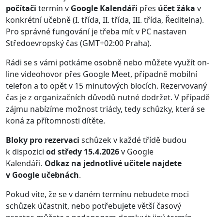
počítači
termín v
Google Kalendáři
přes
účet žáka
v
konkrétní učebně (I. třída, II. třída, III. třída, Ředitelna).
Pro správné fungování je třeba mít v PC nastaven
Středoevropský čas (GMT+02:00 Praha).
Rádi se s vámi potkáme osobně nebo můžete využít on-
line videohovor přes Google Meet, případně mobilní
telefon a to opět v 15 minutových blocích. Rezervovaný
čas je z organizačních důvodů nutné dodržet. V případě
zájmu nabízíme možnost triády, tedy schůzky, která se
koná za přítomnosti dítěte.
Bloky pro rezervaci
schůzek v každé třídě budou
k dispozici
od středy 15.4.2026
v Google
Kalendáři.
Odkaz na jednotlivé učitele najdete
v Google učebnách
.
Pokud víte, že se v daném termínu nebudete moci
schůzek účastnit, nebo potřebujete větší časový