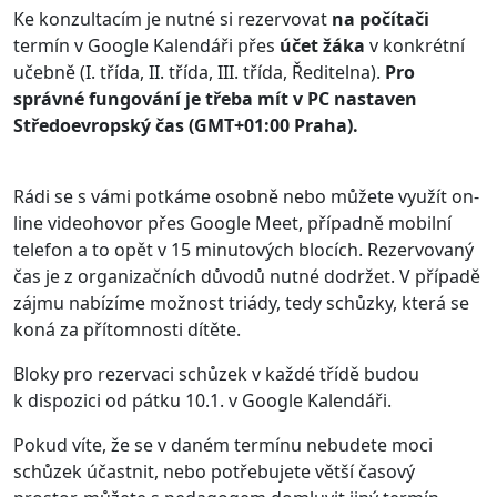
Ke konzultacím je nutné si rezervovat
na počítači
termín v Google Kalendáři přes
účet žáka
v konkrétní
učebně (I. třída, II. třída, III. třída, Ředitelna).
Pro
správné fungování je třeba mít v PC nastaven
Středoevropský čas (GMT+01:00 Praha).
Rádi se s vámi potkáme osobně nebo můžete využít on-
line videohovor přes Google Meet, případně mobilní
telefon a to opět v 15 minutových blocích. Rezervovaný
čas je z organizačních důvodů nutné dodržet. V případě
zájmu nabízíme možnost triády, tedy schůzky, která se
koná za přítomnosti dítěte.
Bloky pro rezervaci schůzek v každé třídě budou
k dispozici od pátku 10.1. v Google Kalendáři.
Pokud víte, že se v daném termínu nebudete moci
schůzek účastnit, nebo potřebujete větší časový