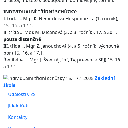
prostor, můžete s pedagogem domluvit jiný termín.
INDIVIDUÁLNÍ TŘÍDNÍ SCHŮZKY:
I. třída ... Mgr. K. Němečková Hospodářská (1. ročník),
15., 16. a 17.1.
II. třída ... Mgr. M. Mičanová (2. a 3. ročník), 17. a 20.1.
pouze distančně
III. třída ... Mgr. Z. Janouchová (4. a 5. ročník, výchovné
por.) 15., 16. a 17.1.
Ředitelna ... Mgr. J. Švec (Aj, Inf, Tv, prevence SPJ) 15. 16.
a 17.1
Základní
škola
Události v ZŠ
Jídelníček
Kontakty