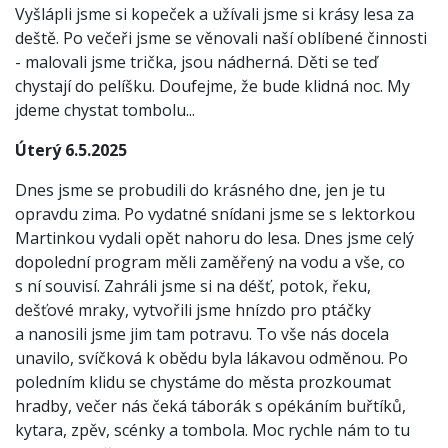
Vyšlápli jsme si kopeček a užívali jsme si krásy lesa za
deště. Po večeři jsme se věnovali naší oblíbené činnosti
- malovali jsme trička, jsou nádherná. Děti se teď
chystají do pelíšku. Doufejme, že bude klidná noc. My
jdeme chystat tombolu...
Úterý 6.5.2025
Dnes jsme se probudili do krásného dne, jen je tu
opravdu zima. Po vydatné snídani jsme se s lektorkou
Martinkou vydali opět nahoru do lesa. Dnes jsme celý
dopolední program měli zaměřený na vodu a vše, co
s ní souvisí. Zahráli jsme si na déšť, potok, řeku,
dešťové mraky, vytvořili jsme hnízdo pro ptáčky
a nanosili jsme jim tam potravu. To vše nás docela
unavilo, svíčková k obědu byla lákavou odměnou. Po
poledním klidu se chystáme do města prozkoumat
hradby, večer nás čeká táborák s opékáním buřtíků,
kytara, zpěv, scénky a tombola. Moc rychle nám to tu