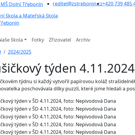
reditel@zstrebonin.cz
+420 739 485 
ní škola a Mateřská škola
Třebonín
Naše škola
Fotky
Zřizovatel
Archiv
D
2024/2025
šičkový týden 4.11.2024
čkovém týdnu si každý vytvořil papírovou koláž strašideln
hovatelka poschovávala dílky puzzlí, které jsme hledali a p