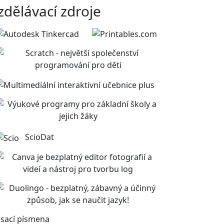
zdělávací zdroje
ScioDat
sací písmena