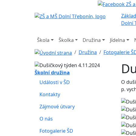
Základ
Dolní 
Škola
Školka
Družina
Jídelna
Družina
Fotogalerie Š
Du
Školní družina
O duši
Události v ŠD
p. vyc
Kontakty
Zájmové útvary
O nás
Fotogalerie ŠD