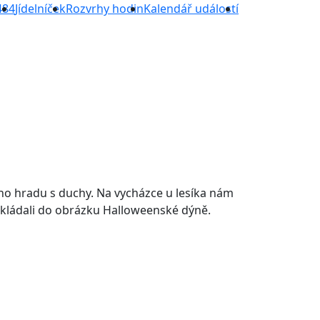
484
Jídelníček
Rozvrhy hodin
Kalendář událostí
ého hradu s duchy. Na vycházce u lesíka nám
oskládali do obrázku Halloweenské dýně.