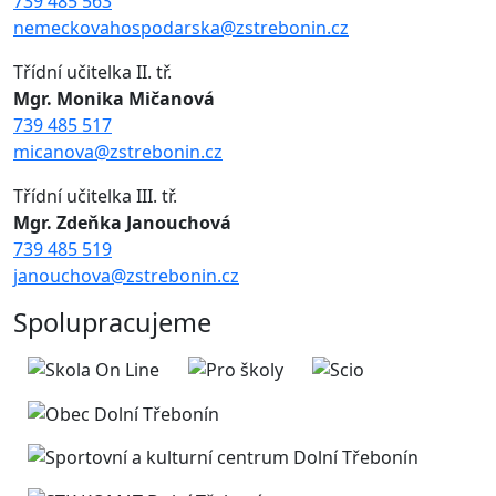
739 485 563
nemeckovahospodarska@zstrebonin.cz
Třídní učitelka II. tř.
Mgr. Monika Mičanová
739 485 517
micanova@zstrebonin.cz
Třídní učitelka III. tř.
Mgr. Zdeňka Janouchová
739 485 519
janouchova@zstrebonin.cz
Spolupracujeme