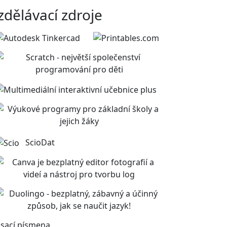
zdělávací zdroje
ScioDat
sací písmena