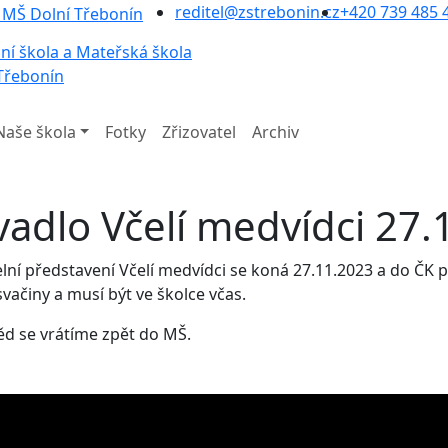
reditel@zstrebonin.cz
+420 739 485 
ní škola a Mateřská škola
Třebonín
Naše škola
Fotky
Zřizovatel
Archiv
vadlo Včelí medvídci 27.
lní představení Včelí medvídci se koná 27.11.2023 a do ČK p
svačiny a musí být ve školce včas.
d se vrátíme zpět do MŠ.