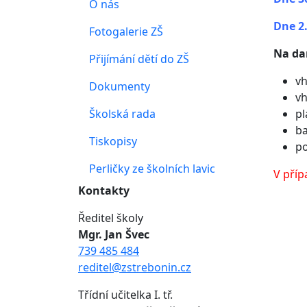
O nás
Dne 2.
Fotogalerie ZŠ
Na da
Přijímání dětí do ZŠ
vh
Dokumenty
v
Školská rada
pl
ba
Tiskopisy
po
Perličky ze školních lavic
V příp
Kontakty
Ředitel školy
Mgr. Jan Švec
739 485 484
reditel@zstrebonin.cz
Třídní učitelka I. tř.