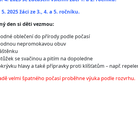
 5. 2025 žáci ze 3., 4. a 5. ročníku.
ný den si děti vezmou:
odné oblečení do přírody podle počasí
hodnou nepromokavou obuv
áštěnku
tůžek se svačinou a pitím na dopoledne
krývku hlavy a také přípravky proti klíšťatům – např. repele
adě velmi špatného počasí proběhne výuka podle rozvrhu.