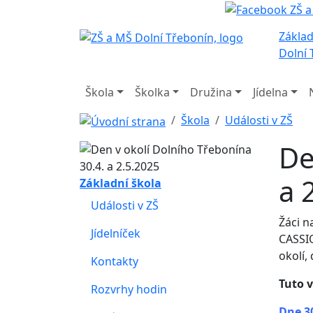
Základ
Dolní 
Škola
Školka
Družina
Jídelna
Škola
Události v ZŠ
De
a 
Základní škola
Události v ZŠ
Žáci n
Jídelníček
CASSI
okolí,
Kontakty
Tuto 
Rozvrhy hodin
Dne 30