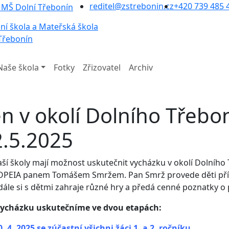
reditel@zstrebonin.cz
+420 739 485 
ní škola a Mateřská škola
Třebonín
Naše škola
Fotky
Zřizovatel
Archiv
n v okolí Dolního Třebon
2.5.2025
aší školy mají možnost uskutečnit vycházku v okolí Dolní
OPEIA panem Tomášem Smržem. Pan Smrž provede děti pří
 dále si s dětmi zahraje různé hry a předá cenné poznatky o 
vycházku uskutečníme ve dvou etapách:
. 4. 2025 se zúčastní všichni žáci 1. a 2. ročníku.