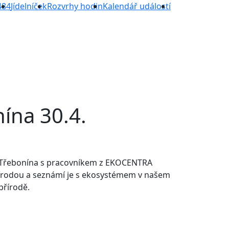
484
Jídelníček
Rozvrhy hodin
Kalendář událostí
ína 30.4.
ho Třebonína s pracovníkem z EKOCENTRA
rodou a seznámí je s ekosystémem v našem
přírodě.