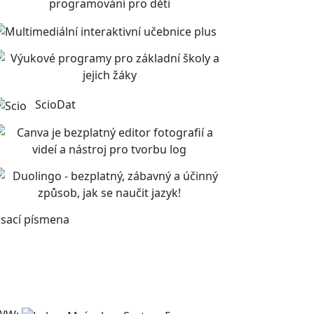
ScioDat
sací písmena