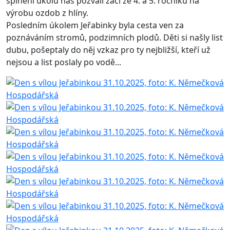
splnění úkolů nás pozvali žáci ze 4. a 5. ročníku na
výrobu ozdob z hlíny.
Posledním úkolem Jeřabinky byla cesta ven za
poznáváním stromů, podzimních plodů. Děti si našly list
dubu, pošeptaly do něj vzkaz pro ty nejbližší, kteří už
nejsou a list poslaly po vodě...