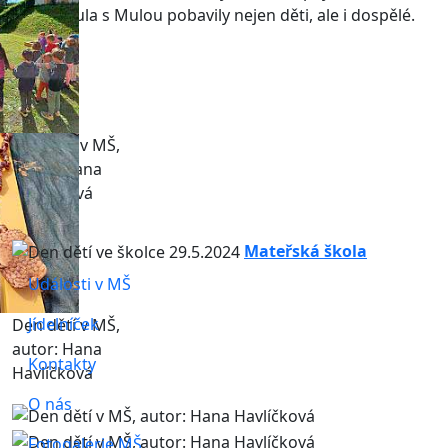
vody... Hula s Mulou pobavily nejen děti, ale i dospělé.
Den dětí v MŠ,
autor: Hana
Havlíčková
Mateřská škola
Události v MŠ
Jídelníček
Den dětí v MŠ,
autor: Hana
Kontakty
Havlíčková
O nás
Fotogalerie MŠ