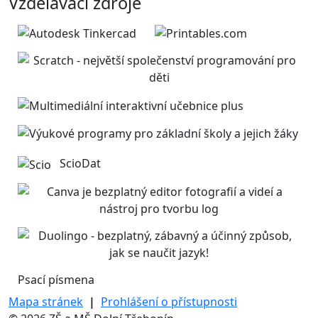
Vzdělávací zdroje
ScioDat
Psací písmena
Mapa stránek
|
Prohlášení o přístupnosti