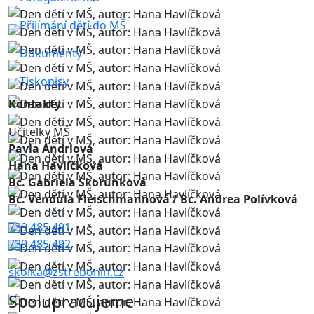
Přijímání dětí do MŠ
Dokumenty
Tiskopisy
Kontakty
Učitelky MŠ
Pavla Andrlová
Hana Havlíčková
Bc. Gabriela Skorunková
Bc. Vendula Fleischmannová
/ Bc. Andrea Polívková
739 485 491
739 485 492
skolka@zstrebonin.cz
Spolupracujeme