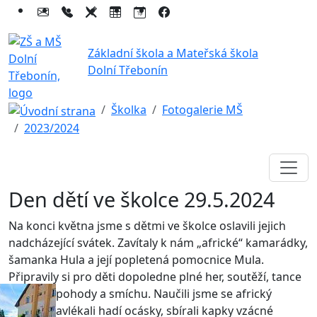
Základní škola a Mateřská škola
Dolní Třebonín
Školka
Fotogalerie MŠ
2023/2024
Den dětí ve školce 29.5.2024
Na konci května jsme s dětmi ve školce oslavili jejich
nadcházející svátek. Zavítaly k nám „africké“ kamarádky,
šamanka Hula a její popletená pomocnice Mula.
Připravily si pro děti dopoledne plné her, soutěží, tance
a hlavně pohody a smíchu. Naučili jsme se africký
pokřik, navlékali hadí ocásky, sbírali kapky vzácné