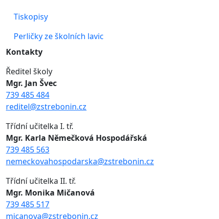
Tiskopisy
Perličky ze školních lavic
Kontakty
Ředitel školy
Mgr. Jan Švec
739 485 484
reditel@zstrebonin.cz
Třídní učitelka I. tř.
Mgr. Karla Němečková Hospodářská
739 485 563
nemeckovahospodarska@zstrebonin.cz
Třídní učitelka II. tř.
Mgr. Monika Mičanová
739 485 517
micanova@zstrebonin.cz