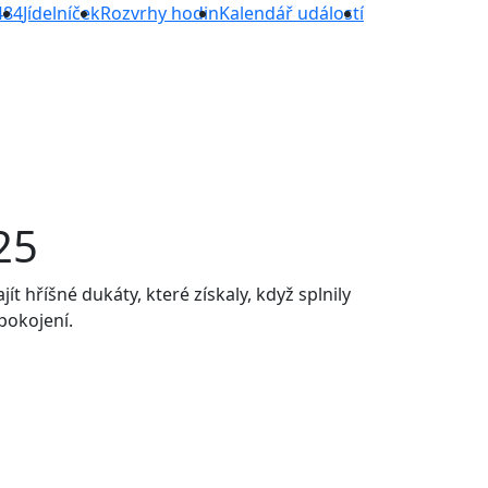
484
Jídelníček
Rozvrhy hodin
Kalendář událostí
25
t hříšné dukáty, které získaly, když splnily
spokojení.