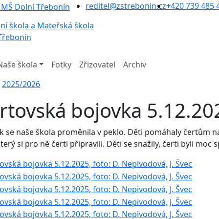
reditel@zstrebonin.cz
+420 739 485 
ní škola a Mateřská škola
Třebonín
Naše škola
Fotky
Zřizovatel
Archiv
2025/2026
rtovská bojovka 5.12.20
k se naše škola proměnila v peklo. Děti pomáhaly čertům nají
terý si pro ně čerti připravili. Děti se snažily, čerti byli moc 