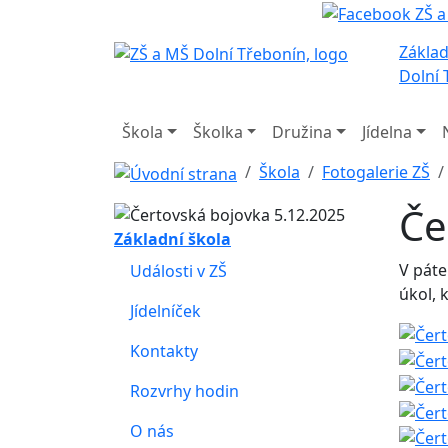
Základ
Dolní 
Škola
Školka
Družina
Jídelna
Škola
Fotogalerie ZŠ
Če
Základní škola
V páte
Události v ZŠ
úkol, k
Jídelníček
Kontakty
Rozvrhy hodin
O nás